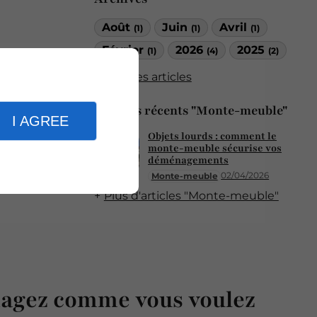
Août
Juin
Avril
(1)
(1)
(1)
Février
2026
2025
(1)
(4)
(2)
Tous les articles
Articles récents "Monte-meuble"
I AGREE
Objets lourds : comment le
monte-meuble sécurise vos
déménagements
02/04/2026
Monte-meuble
Plus d'articles "Monte-meuble"
gez comme vous voulez