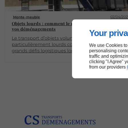
02/04/202
Monte-meuble
Objets lourds : comment le monte-meuble sécurise
vos déménagements
Your priva
Le transport d’objets volumineux ou
particulièrement lourds constitue l'un des plus
We use Cookies to
grands défis logistiques lors d'un changement de
personalising conte
traffic and optimizi
domicile. Les escaliers étroits, les paliers exigus et
clicking "I Agree" 
les ascenseurs de petite taille deviennent de
from our providers
véritables obstacles. Face à ces contraintes,
l’utilisation d’un équipement spécialisé, tel que le
monte-meuble, s'impose. Il offre une solution à la
fois rapide et sécurisée pour la manutention
verticale.