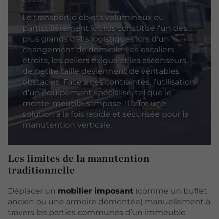
Le transport d’objets volumineux ou
particulièrement lourds constitue l'un des
plus grands défis logistiques lors d'un
changement de domicile. Les escaliers
étroits, les paliers exigus et les ascenseurs
de petite taille deviennent de véritables
obstacles. Face à ces contraintes, l’utilisation
d’un équipement spécialisé, tel que le
monte-meuble, s'impose. Il offre une
solution à la fois rapide et sécurisée pour la
manutention verticale.
Les limites de la manutention
traditionnelle
Déplacer un
mobilier imposant
(comme un buffet
ancien ou une armoire démontée) manuellement à
travers les parties communes d’un immeuble