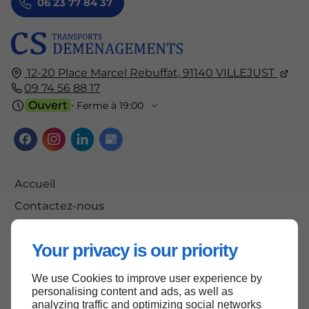
06 23 77 84 37
12-20 Place Marcel Rebuffat,
91140
VILLEJUST
09 74 56 88 17
Ouvert
⋅ Ferme à 19:00
Accueil
Contactez-nous
Mentions légales
Your privacy is our priority
Plan du site
We use Cookies to improve user experience by
personalising content and ads, as well as
analyzing traffic and optimizing social networks