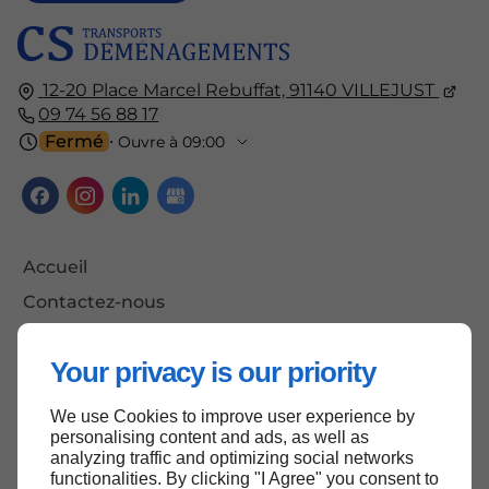
12-20 Place Marcel Rebuffat,
91140
VILLEJUST
09 74 56 88 17
Fermé
⋅ Ouvre à 09:00
Accueil
Contactez-nous
Mentions légales
Your privacy is our priority
Plan du site
We use Cookies to improve user experience by
personalising content and ads, as well as
analyzing traffic and optimizing social networks
Haut de page
functionalities. By clicking "I Agree" you consent to