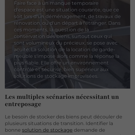
Faire face à un manque temporaire
d'espace est une situation courante, que ce
soit lors d'un déménagement, de travaux de
rénovation, ou d'un départ à l'étranger. Dans
ces moments, la question de la
conservation des biens, surtout ceux qui
sont volumineux ou précieux, se pose avec
acuité. La solution de la location de garde-
meuble s'impose alors comme la réponse la
plus fiable. Elle offre un environnement
contrôlé et sécurisé, bien supérieur aux
solutions de stockage improvisées.
Les multiples scénarios nécessitant un
entreposage
Le besoin de stocker des biens peut découler de
plusieurs situations de transition. Identifier la
bonne
solution de stockage
demande de